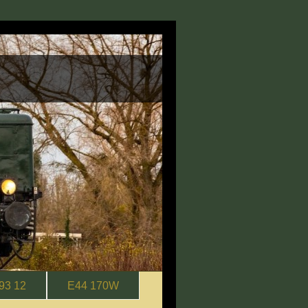
g
93 12
E44 170W