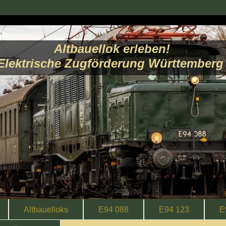
Altbauellok erleben!
Elektrische Zugförderung Württember
Altbauelloks
E94 088
E94 123
E