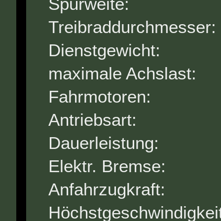
Spurweite
Treibraddurchme
Dienstgewich
maximale Achsl
Fahrmotor
Antriebsart
Dauerleistun
Elektr. Bre
Anfahrzugkra
Höchstgeschwindi