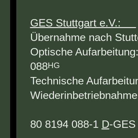
GES Stuttgart e.V.:
Übernahme nach Stu
Optische Aufarbeit
088
HG
Technische Aufarbe
Wiederinbetriebn
E94
80 8194 088-1
D
-GES